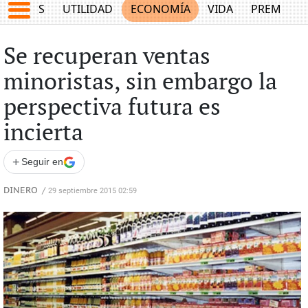
EPORTES
UTILIDAD
ECONOMÍA
VIDA
PREMIUM
Se recuperan ventas
minoristas, sin embargo la
perspectiva futura es
incierta
+
Seguir en
DINERO
/
29 septiembre 2015 02:59