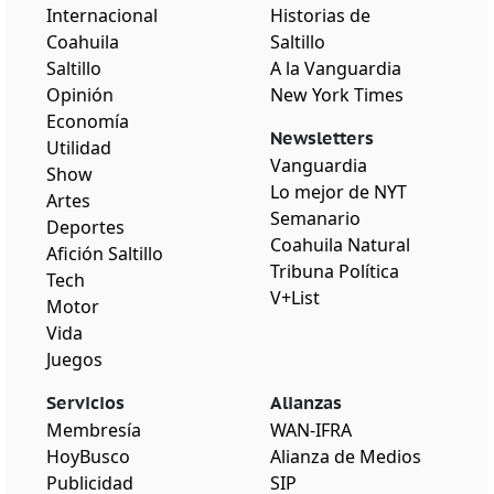
Internacional
Historias de
Coahuila
Saltillo
Saltillo
A la Vanguardia
Opinión
New York Times
Economía
Newsletters
Utilidad
Vanguardia
Show
Lo mejor de NYT
Artes
Semanario
Deportes
Coahuila Natural
Afición Saltillo
Tribuna Política
Tech
V+List
Motor
Vida
Juegos
Servicios
Alianzas
Membresía
WAN-IFRA
HoyBusco
Alianza de Medios
Publicidad
SIP