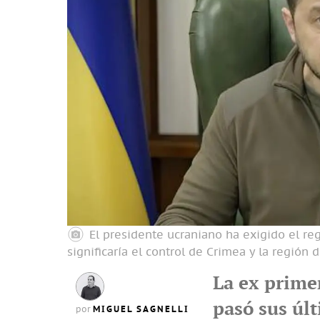
El presidente ucraniano ha exigido el reg
significaría el control de Crimea y la regió
La ex primer
pasó sus últ
MIGUEL SAGNELLI
por