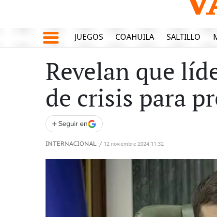
JUEGOS
COAHUILA
SALTILLO
Revelan que líd
de crisis para p
+
Seguir en
INTERNACIONAL
/
12 noviembre 2024 11:32