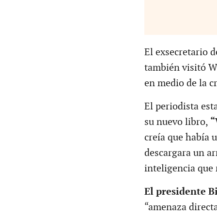
El exsecretario d
también visitó 
en medio de la cr
El periodista e
su nuevo libro,
“
creía que había 
descargara un ar
inteligencia que 
El presidente B
“amenaza directa