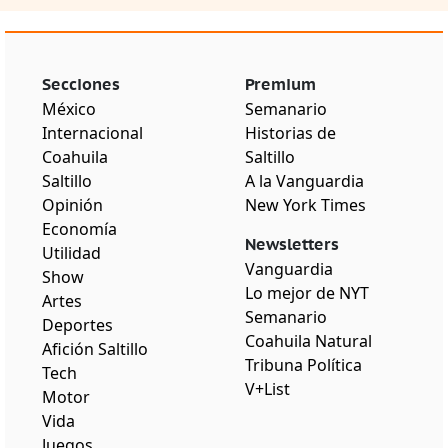
Secciones
Premium
México
Semanario
Internacional
Historias de
Coahuila
Saltillo
Saltillo
A la Vanguardia
Opinión
New York Times
Economía
Newsletters
Utilidad
Vanguardia
Show
Lo mejor de NYT
Artes
Semanario
Deportes
Coahuila Natural
Afición Saltillo
Tribuna Política
Tech
V+List
Motor
Vida
Juegos