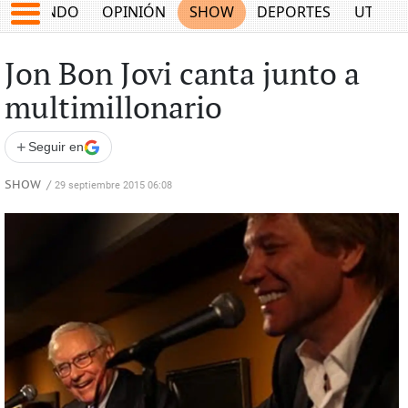
MUNDO
OPINIÓN
SHOW
DEPORTES
UTILID
Jon Bon Jovi canta junto a
multimillonario
+
Seguir en
SHOW
/
29 septiembre 2015 06:08