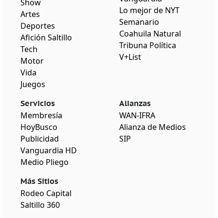
Show
Lo mejor de NYT
Artes
Semanario
Deportes
Coahuila Natural
Afición Saltillo
Tribuna Política
Tech
V+List
Motor
Vida
Juegos
Servicios
Alianzas
Membresía
WAN-IFRA
HoyBusco
Alianza de Medios
Publicidad
SIP
Vanguardia HD
Medio Pliego
Más Sitios
Rodeo Capital
Saltillo 360