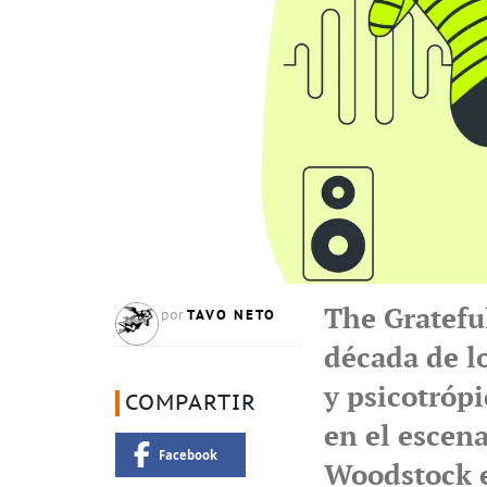
The Gratefu
TAVO NETO
por
década de lo
y psicotrópi
COMPARTIR
en el escen
Facebook
Woodstock e