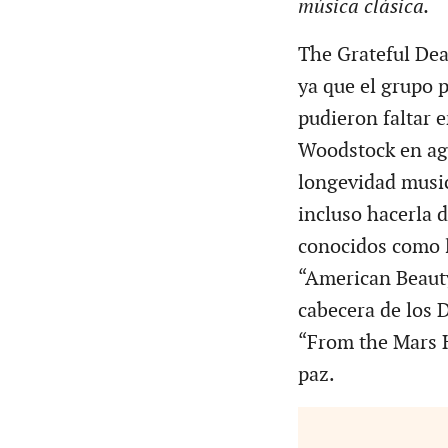
música clásica.
The Grateful Dea
ya que el grupo 
pudieron faltar 
Woodstock en ago
longevidad music
incluso hacerla 
conocidos como l
“American Beauty
cabecera de los 
“From the Mars H
paz.