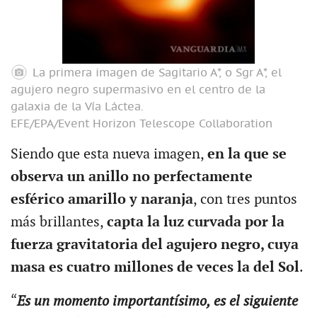
La primera imagen de Sagitario A*, o Sgr A*, el
agujero negro supermasivo en el centro de la
galaxia de la Vía Láctea.
EFE/EPA/Event Horizon Telescope Collaboration
Siendo que esta nueva imagen,
en la que se
observa un anillo no perfectamente
esférico amarillo y naranja
, con tres puntos
más brillantes,
capta la luz curvada por la
fuerza gravitatoria del agujero negro, cuya
masa es cuatro millones de veces la del Sol
.
“
Es un momento importantísimo, es el siguiente