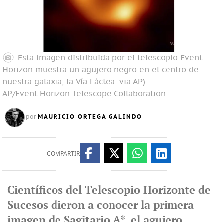
Esta imagen distribuida por el telescopio Event
Horizon muestra un agujero negro en el centro de
nuestra galaxia, la Ví­a Láctea. via AP)
AP/Event Horizon Telescope Collaboration
MAURICIO ORTEGA GALINDO
por
COMPARTIR
Científicos del Telescopio Horizonte de
Sucesos dieron a conocer la primera
imagen de Sagitario A*, el agujero