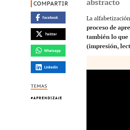
abstracto
COMPARTIR
La alfabetizació
Facebook
proceso de apre
Twitter
también lo que
(impresión, lec
Whatsapp
Linkedin
TEMAS
APRENDIZAJE