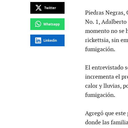
Twitter
Piedras Negras, C
No. 1, Adalberto 
Whatsapp
momento no se h
rickettsia, sin e
Linkedin
fumigación.
El entrevistado 
incrementa el pr
calor y lluvias, 
fumigación.
Agregó que este 
donde las famili