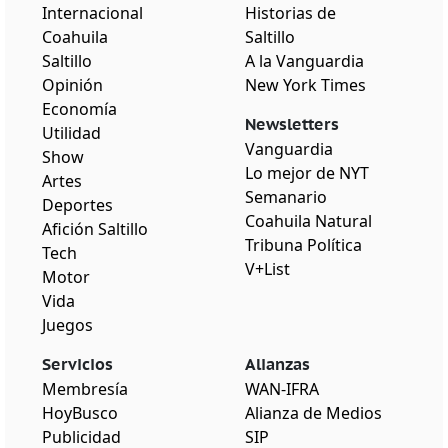
Internacional
Historias de
Coahuila
Saltillo
Saltillo
A la Vanguardia
Opinión
New York Times
Economía
Newsletters
Utilidad
Vanguardia
Show
Lo mejor de NYT
Artes
Semanario
Deportes
Coahuila Natural
Afición Saltillo
Tribuna Política
Tech
V+List
Motor
Vida
Juegos
Servicios
Alianzas
Membresía
WAN-IFRA
HoyBusco
Alianza de Medios
Publicidad
SIP