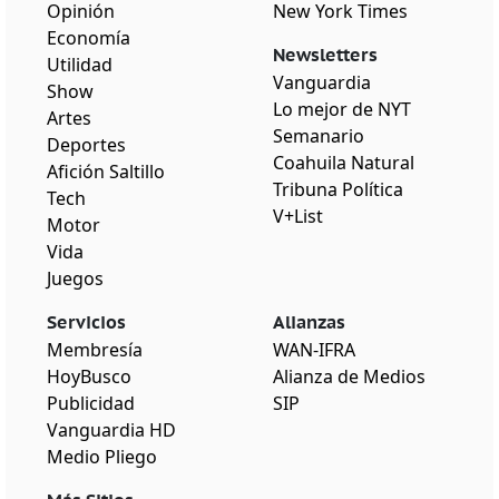
Opinión
New York Times
Economía
Newsletters
Utilidad
Vanguardia
Show
Lo mejor de NYT
Artes
Semanario
Deportes
Coahuila Natural
Afición Saltillo
Tribuna Política
Tech
V+List
Motor
Vida
Juegos
Servicios
Alianzas
Membresía
WAN-IFRA
HoyBusco
Alianza de Medios
Publicidad
SIP
Vanguardia HD
Medio Pliego