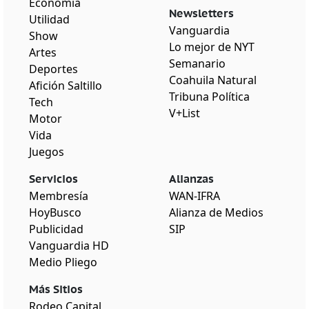
Economía
Newsletters
Utilidad
Vanguardia
Show
Lo mejor de NYT
Artes
Semanario
Deportes
Coahuila Natural
Afición Saltillo
Tribuna Política
Tech
V+List
Motor
Vida
Juegos
Servicios
Alianzas
Membresía
WAN-IFRA
HoyBusco
Alianza de Medios
Publicidad
SIP
Vanguardia HD
Medio Pliego
Más Sitios
Rodeo Capital