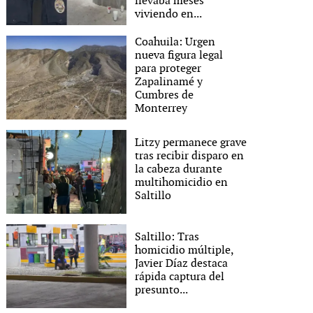
llevaba meses
viviendo en...
Coahuila: Urgen
nueva figura legal
para proteger
Zapalinamé y
Cumbres de
Monterrey
Litzy permanece grave
tras recibir disparo en
la cabeza durante
multihomicidio en
Saltillo
Saltillo: Tras
homicidio múltiple,
Javier Díaz destaca
rápida captura del
presunto...