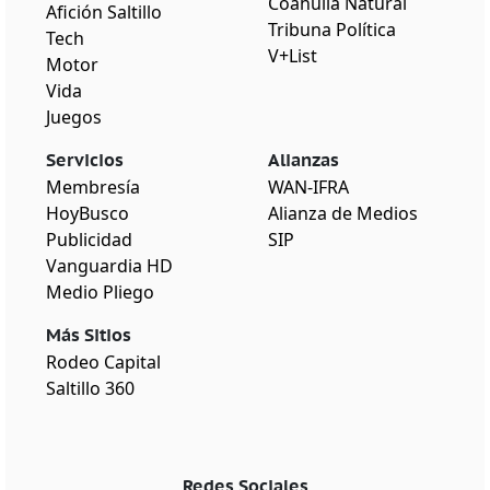
Coahuila Natural
Afición Saltillo
Tribuna Política
Tech
V+List
Motor
Vida
Juegos
Servicios
Alianzas
Membresía
WAN-IFRA
HoyBusco
Alianza de Medios
Publicidad
SIP
Vanguardia HD
Medio Pliego
Más Sitios
Rodeo Capital
Saltillo 360
Redes Sociales