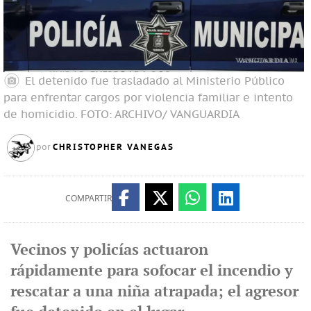
El detenido fue trasladado al Ministerio Público
para enfrentar cargos por violencia familiar e intento
de homicidio.
FOTO: ARCHIVO/ VANGUARDIA
CHRISTOPHER VANEGAS
por
COMPARTIR
Vecinos y policías actuaron
rápidamente para sofocar el incendio y
rescatar a una niña atrapada; el agresor