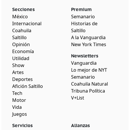
Secciones
Premium
México
Semanario
Internacional
Historias de
Coahuila
Saltillo
Saltillo
A la Vanguardia
Opinión
New York Times
Economía
Newsletters
Utilidad
Vanguardia
Show
Lo mejor de NYT
Artes
Semanario
Deportes
Coahuila Natural
Afición Saltillo
Tribuna Política
Tech
V+List
Motor
Vida
Juegos
Servicios
Alianzas