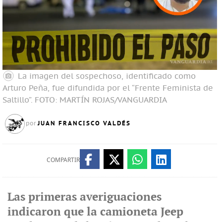
La imagen del sospechoso, identificado como
Arturo Peña, fue difundida por el “Frente Feminista de
Saltillo”.
FOTO: MARTÍN ROJAS/VANGUARDIA
JUAN FRANCISCO VALDÉS
por
COMPARTIR
Las primeras averiguaciones
indicaron que la camioneta Jeep