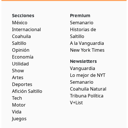
Secciones
Premium
México
Semanario
Internacional
Historias de
Coahuila
Saltillo
Saltillo
A la Vanguardia
Opinión
New York Times
Economía
Newsletters
Utilidad
Vanguardia
Show
Lo mejor de NYT
Artes
Semanario
Deportes
Coahuila Natural
Afición Saltillo
Tribuna Política
Tech
V+List
Motor
Vida
Juegos