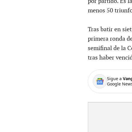
por partido. Es 
menos 50 triunfo
Tras batir en sie
primera ronda de
semifinal de la 
tras haber venci
Sigue a
Van
Google News