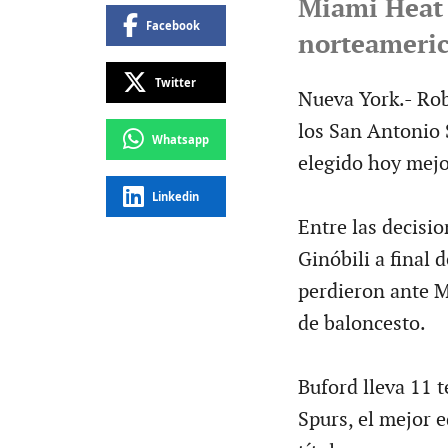
Miami Heat l
Facebook
norteameric
Twitter
Nueva York.- Rob
los San Antonio 
Whatsapp
elegido hoy mejo
Linkedin
Entre las decisi
Ginóbili a final
perdieron ante M
de baloncesto.
Buford lleva 11 t
Spurs, el mejor e