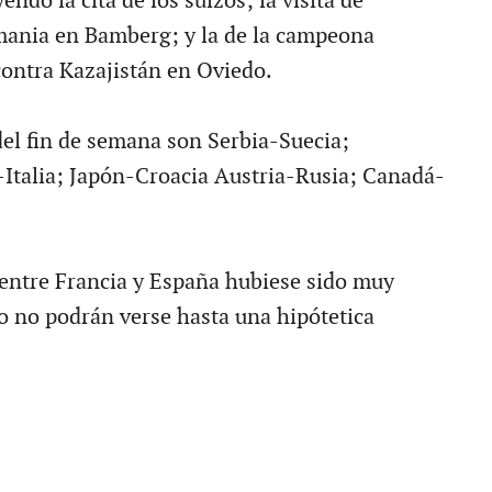
yendo la cita de los suizos; la visita de
mania en Bamberg; y la de la campeona
contra Kazajistán en Oviedo.
del fin de semana son Serbia-Suecia;
Italia; Japón-Croacia Austria-Rusia; Canadá-
entre Francia y España hubiese sido muy
o no podrán verse hasta una hipótetica