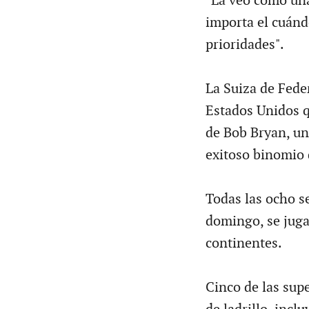
"La veo como una
importa el cuánd
prioridades".
La Suiza de Feder
Estados Unidos q
de Bob Bryan, u
exitoso binomio 
Todas las ocho s
domingo, se juga
continentes.
Cinco de las supe