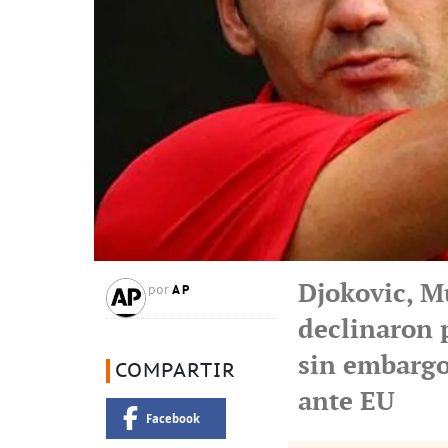
Djokovic, Mu
AP
por
declinaron p
sin embargo,
COMPARTIR
ante EU
Facebook