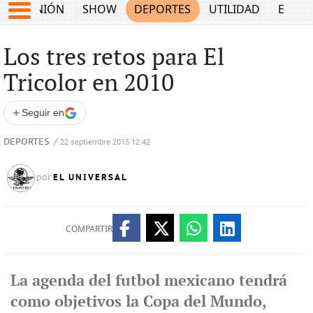
OPINIÓN
SHOW
DEPORTES
UTILIDAD
ECON
Los tres retos para El
Tricolor en 2010
+
Seguir en
DEPORTES
/
22 septiembre 2015 12:42
EL UNIVERSAL
por
COMPARTIR
La agenda del futbol mexicano tendrá
como objetivos la Copa del Mundo,