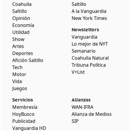
Coahuila
Saltillo
Saltillo
A la Vanguardia
Opinión
New York Times
Economía
Newsletters
Utilidad
Vanguardia
Show
Lo mejor de NYT
Artes
Semanario
Deportes
Coahuila Natural
Afición Saltillo
Tribuna Política
Tech
V+List
Motor
Vida
Juegos
Servicios
Alianzas
Membresía
WAN-IFRA
HoyBusco
Alianza de Medios
Publicidad
SIP
Vanguardia HD