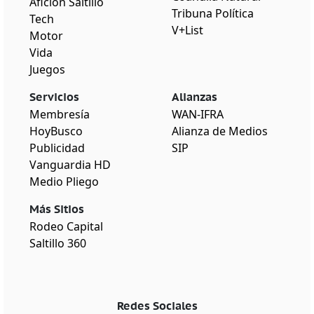
Afición Saltillo
Tribuna Política
Tech
V+List
Motor
Vida
Juegos
Servicios
Alianzas
Membresía
WAN-IFRA
HoyBusco
Alianza de Medios
Publicidad
SIP
Vanguardia HD
Medio Pliego
Más Sitios
Rodeo Capital
Saltillo 360
Redes Sociales