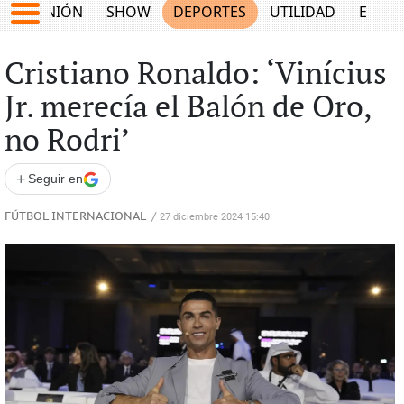
OPINIÓN
SHOW
DEPORTES
UTILIDAD
ECON
Cristiano Ronaldo: ‘Vinícius
Jr. merecía el Balón de Oro,
no Rodri’
+
Seguir en
FÚTBOL INTERNACIONAL
/
27 diciembre 2024 15:40