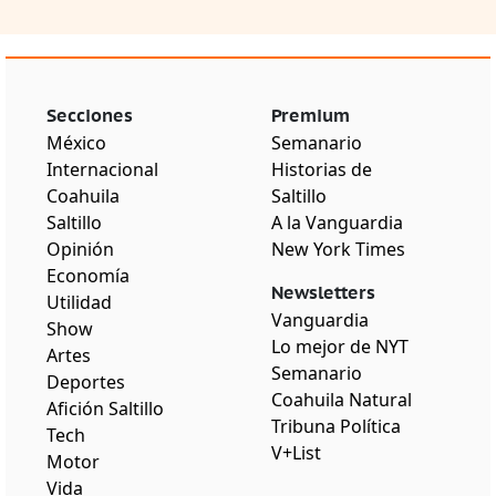
Secciones
Premium
México
Semanario
Internacional
Historias de
Coahuila
Saltillo
Saltillo
A la Vanguardia
Opinión
New York Times
Economía
Newsletters
Utilidad
Vanguardia
Show
Lo mejor de NYT
Artes
Semanario
Deportes
Coahuila Natural
Afición Saltillo
Tribuna Política
Tech
V+List
Motor
Vida