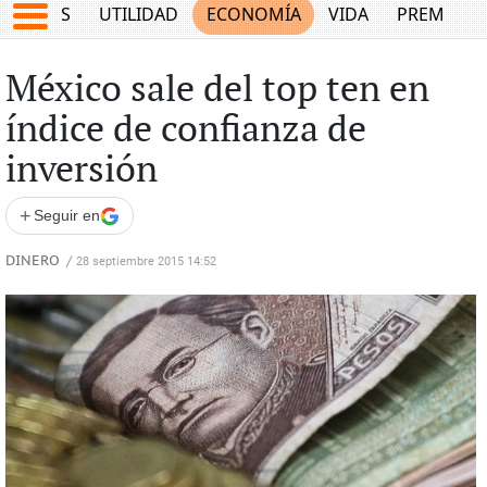
EPORTES
UTILIDAD
ECONOMÍA
VIDA
PREMIUM
México sale del top ten en
índice de confianza de
inversión
+
Seguir en
DINERO
/
28 septiembre 2015 14:52