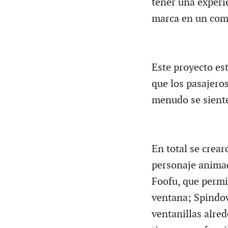
tener una experie
marca en un com
Este proyecto es
que los pasajeros
menudo se sient
En total se crear
personaje animad
Foofu, que permit
ventana; Spindow
ventanillas alre