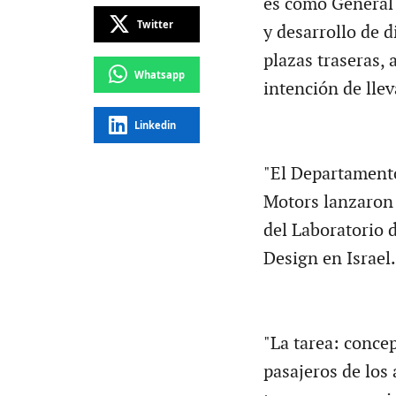
es como General 
Twitter
y desarrollo de d
plazas traseras,
Whatsapp
intención de lle
Linkedin
"El Departamento
Motors lanzaron 
del Laboratorio 
Design en Israel.
"La tarea: conce
pasajeros de los 