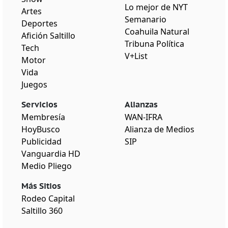
Lo mejor de NYT
Artes
Semanario
Deportes
Coahuila Natural
Afición Saltillo
Tribuna Política
Tech
V+List
Motor
Vida
Juegos
Servicios
Alianzas
Membresía
WAN-IFRA
HoyBusco
Alianza de Medios
Publicidad
SIP
Vanguardia HD
Medio Pliego
Más Sitios
Rodeo Capital
Saltillo 360