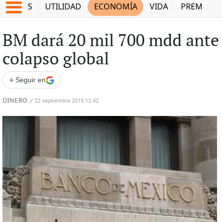
EPORTES
UTILIDAD
ECONOMÍA
VIDA
PREMIUM
BM dará 20 mil 700 mdd ante
colapso global
+
Seguir en
DINERO
/
22 septiembre 2015 12:42