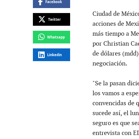
Facebook
Ciudad de México
Twitter
acciones de Mexi
más tiempo a Med
Whatsapp
por Christian C
de dólares (mdd)
Linkedin
negociación.
"Se la pasan di
los vamos a espe
convencidas de q
sucede así, el l
seguro es que sea
entrevista con 