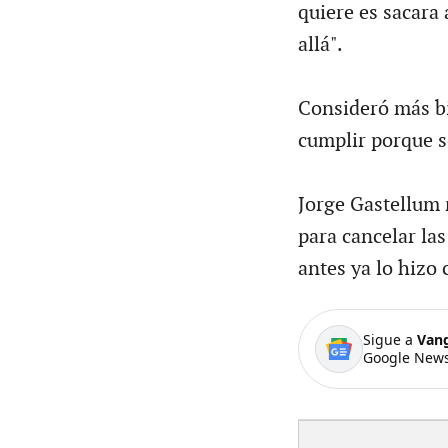
quiere es sacara
allá".
Consideró más bi
cumplir porque s
Jorge Gastellum 
para cancelar la
antes ya lo hizo 
Sigue a
Van
Google News