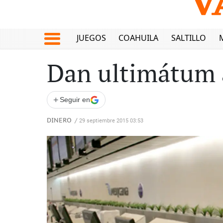
JUEGOS
COAHUILA
SALTILLO
Dan ultimátum 
+
Seguir en
DINERO
/
29 septiembre 2015 03:53