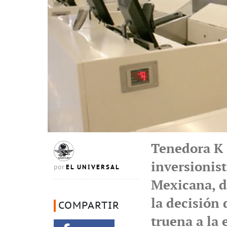
Tenedora K 
inversionis
EL UNIVERSAL
por
Mexicana, de
la decisión 
COMPARTIR
truena a la