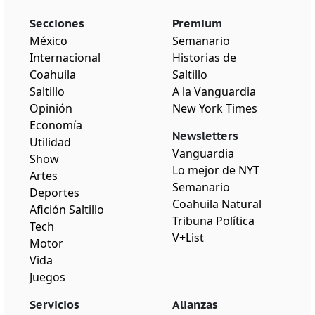
Secciones
Premium
México
Semanario
Internacional
Historias de
Coahuila
Saltillo
Saltillo
A la Vanguardia
Opinión
New York Times
Economía
Newsletters
Utilidad
Vanguardia
Show
Lo mejor de NYT
Artes
Semanario
Deportes
Coahuila Natural
Afición Saltillo
Tribuna Política
Tech
V+List
Motor
Vida
Juegos
Servicios
Alianzas