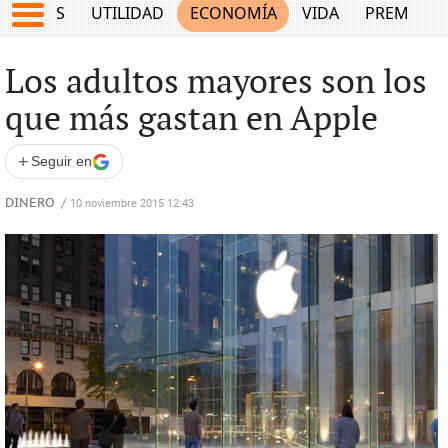
EPORTES
UTILIDAD
ECONOMÍA
VIDA
PREMIUM
Los adultos mayores son los
que más gastan en Apple
+
Seguir en
DINERO
/
10 noviembre 2015 12:43