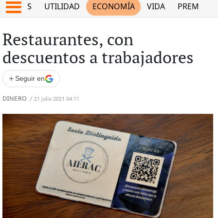
EPORTES
UTILIDAD
ECONOMÍA
VIDA
PREMIUM
Restaurantes, con
descuentos a trabajadores
+
Seguir en
DINERO
/
21 julio 2021 04:11