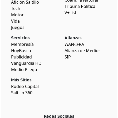
Coahuila Natural
Afición Saltillo
Tribuna Política
Tech
V+List
Motor
Vida
Juegos
Servicios
Alianzas
Membresía
WAN-IFRA
HoyBusco
Alianza de Medios
Publicidad
SIP
Vanguardia HD
Medio Pliego
Más Sitios
Rodeo Capital
Saltillo 360
Redes Sociales