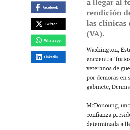
a llegar al 
Facebook
rendición d
las clínica
Twitter
(VA).
Whatsapp
Washington, Esta
Linkedin
encuentra "furio
veteranos de gu
por demoras en s
gabinete, Denni
McDonoung, uno 
confianza presid
determinada a lle