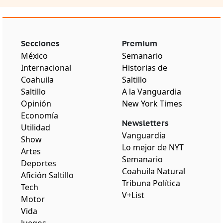
Secciones
Premium
México
Semanario
Internacional
Historias de
Coahuila
Saltillo
Saltillo
A la Vanguardia
Opinión
New York Times
Economía
Newsletters
Utilidad
Vanguardia
Show
Lo mejor de NYT
Artes
Semanario
Deportes
Coahuila Natural
Afición Saltillo
Tribuna Política
Tech
V+List
Motor
Vida
Juegos