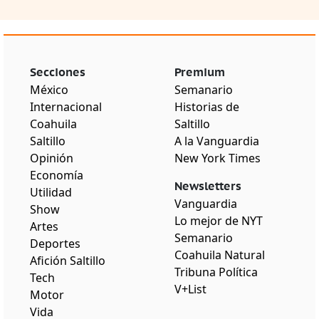
Secciones
Premium
México
Semanario
Internacional
Historias de
Coahuila
Saltillo
Saltillo
A la Vanguardia
Opinión
New York Times
Economía
Newsletters
Utilidad
Vanguardia
Show
Lo mejor de NYT
Artes
Semanario
Deportes
Coahuila Natural
Afición Saltillo
Tribuna Política
Tech
V+List
Motor
Vida