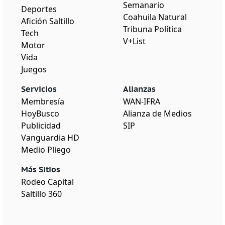
Semanario
Deportes
Coahuila Natural
Afición Saltillo
Tribuna Política
Tech
V+List
Motor
Vida
Juegos
Servicios
Alianzas
Membresía
WAN-IFRA
HoyBusco
Alianza de Medios
Publicidad
SIP
Vanguardia HD
Medio Pliego
Más Sitios
Rodeo Capital
Saltillo 360