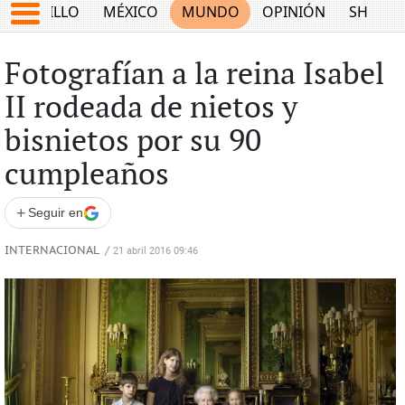
SALTILLO
MÉXICO
MUNDO
OPINIÓN
SHOW
Fotografían a la reina Isabel
II rodeada de nietos y
bisnietos por su 90
cumpleaños
+
Seguir en
INTERNACIONAL
/
21 abril 2016 09:46