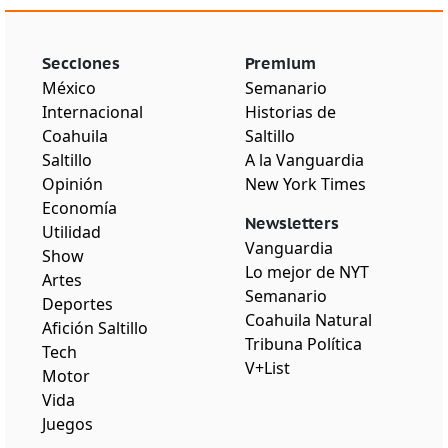
Secciones
Premium
México
Semanario
Internacional
Historias de
Coahuila
Saltillo
Saltillo
A la Vanguardia
Opinión
New York Times
Economía
Newsletters
Utilidad
Vanguardia
Show
Lo mejor de NYT
Artes
Semanario
Deportes
Coahuila Natural
Afición Saltillo
Tribuna Política
Tech
V+List
Motor
Vida
Juegos