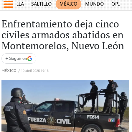
COAHUILA
SALTILLO
MÉXICO
MUNDO
OPINIÓ
Enfrentamiento deja cinco
civiles armados abatidos en
Montemorelos, Nuevo León
+
Seguir en
MÉXICO
/
10 abril 2025 19:13