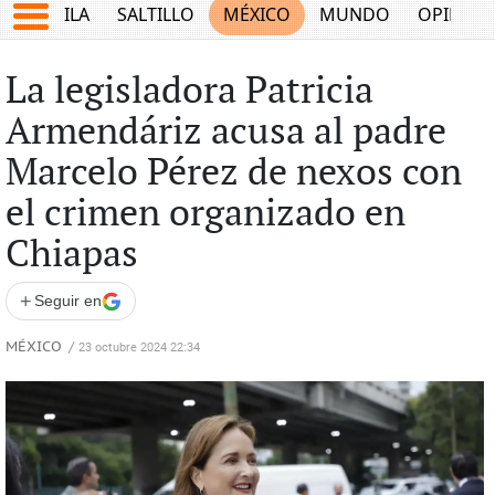
COAHUILA
SALTILLO
MÉXICO
MUNDO
OPINIÓ
La legisladora Patricia
Armendáriz acusa al padre
Marcelo Pérez de nexos con
el crimen organizado en
Chiapas
+
Seguir en
MÉXICO
/
23 octubre 2024 22:34