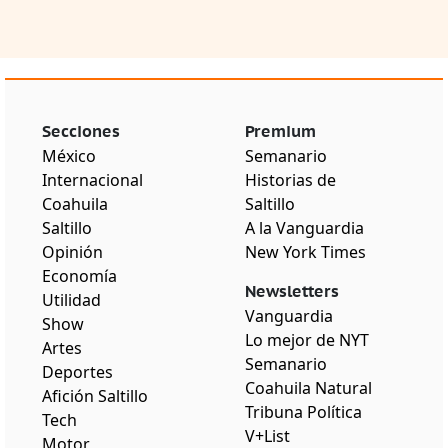
Secciones
Premium
México
Semanario
Internacional
Historias de
Coahuila
Saltillo
Saltillo
A la Vanguardia
Opinión
New York Times
Economía
Newsletters
Utilidad
Vanguardia
Show
Lo mejor de NYT
Artes
Semanario
Deportes
Coahuila Natural
Afición Saltillo
Tribuna Política
Tech
V+List
Motor