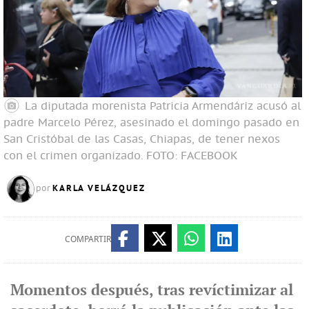
La diputada morenista Patricia Armendáriz acusó al
padre Marcelo Pérez, asesinado el domingo pasado en
San Cristóbal de las Casas, Chiapas, de tener nexos
con el crimen organizado.
FOTO: FACEBOOK
KARLA VELÁZQUEZ
por
COMPARTIR
Momentos después, tras revíctimizar al