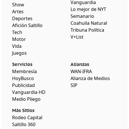
Vanguardia
Show
Lo mejor de NYT
Artes
Semanario
Deportes
Coahuila Natural
Afición Saltillo
Tribuna Política
Tech
V+List
Motor
Vida
Juegos
Servicios
Alianzas
Membresía
WAN-IFRA
HoyBusco
Alianza de Medios
Publicidad
SIP
Vanguardia HD
Medio Pliego
Más Sitios
Rodeo Capital
Saltillo 360