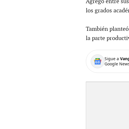
Agregó entre sus 
los grados académ
También planteó 
la parte producti
Sigue a
Van
Google News