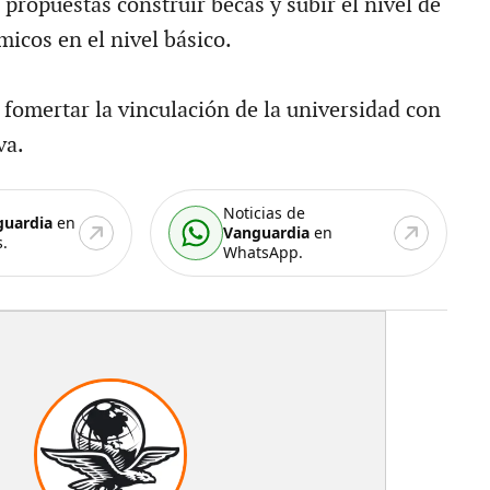
propuestas construir becas y subir el nivel de
icos en el nivel básico.
fomertar la vinculación de la universidad con
va.
Noticias de
guardia
en
Vanguardia
en
.
WhatsApp.