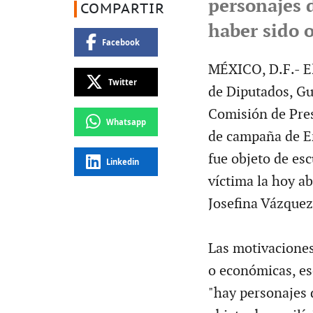
personajes 
COMPARTIR
haber sido o
Facebook
MÉXICO, D.F.- El
Twitter
de Diputados, Gu
Comisión de Pre
Whatsapp
de campaña de En
fue objeto de esc
Linkedin
víctima la hoy a
Josefina Vázquez
Las motivaciones
o económicas, eso
"hay personajes 