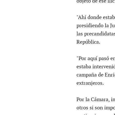
objeto de ese ilíc
"Ahí donde estab
presidiendo la Ju
las precandidatas
República.
"Por aquí pasó e
estaba interveni
campaña de Enriq
extranjeros.
Por la Cámara, in
otros si son imp