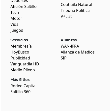
Deportes
Coahuila Natural
Afición Saltillo
Tribuna Política
Tech
V+List
Motor
Vida
Juegos
Servicios
Alianzas
Membresía
WAN-IFRA
HoyBusco
Alianza de Medios
Publicidad
SIP
Vanguardia HD
Medio Pliego
Más Sitios
Rodeo Capital
Saltillo 360