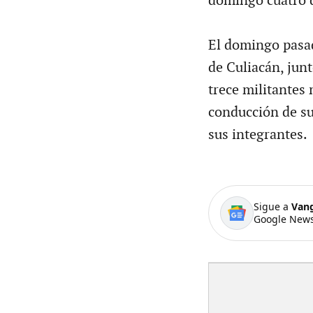
domingo cuatro d
El domingo pasado
de Culiacán, junt
trece militantes
conducción de su 
sus integrantes.
Sigue a
Van
Google News