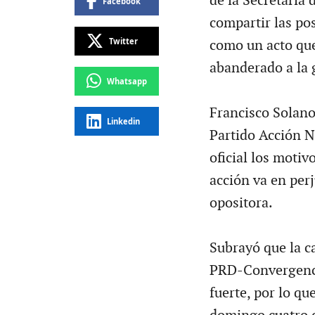
de la Secretaría
Facebook
compartir las po
Twitter
como un acto que
abanderado a la 
Whatsapp
Francisco Solano 
Linkedin
Partido Acción 
oficial los moti
acción va en perj
opositora.
Subrayó que la c
PRD-Convergenci
fuerte, por lo qu