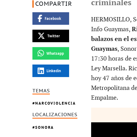
criminales
COMPARTIR
HERMOSILLO, Son.
Facebook
Info Guaymas,
R
Twitter
balazos en el e
Guaymas
, Sonor
Whatsapp
17:30 horas de e
Ley Marsella. Ri
Linkedin
hoy 47 años de e
Metropolitana d
TEMAS
Empalme.
NARCOVIOLENCIA
LOCALIZACIONES
SONORA