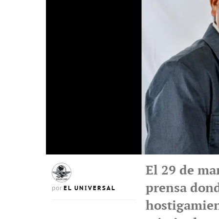
El 29 de ma
prensa dond
EL UNIVERSAL
por
hostigamien