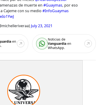
ó amenazas de muerte en
#Guaymas
, por eso
 a Cajeme con su medio
#InfoGuaymas
geIo1YwJ
@michelleriveraa)
July 23, 2021
Noticias de
guardia
en
Vanguardia
en
.
WhatsApp.