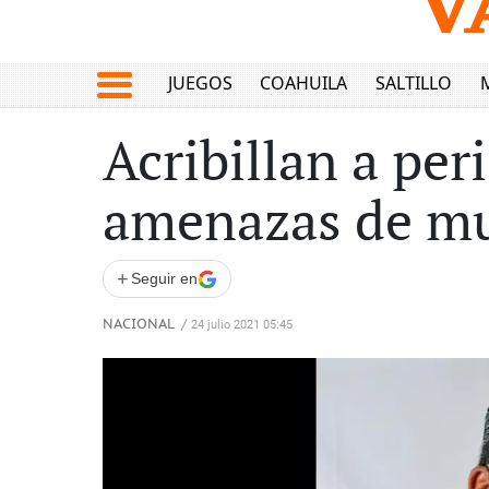
JUEGOS
COAHUILA
SALTILLO
Acribillan a pe
amenazas de m
+
Seguir en
NACIONAL
/
24 julio 2021 05:45