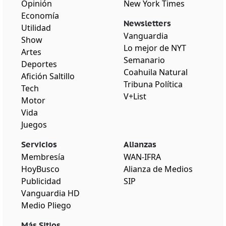
Opinión
New York Times
Economía
Newsletters
Utilidad
Vanguardia
Show
Lo mejor de NYT
Artes
Semanario
Deportes
Coahuila Natural
Afición Saltillo
Tribuna Política
Tech
V+List
Motor
Vida
Juegos
Servicios
Alianzas
Membresía
WAN-IFRA
HoyBusco
Alianza de Medios
Publicidad
SIP
Vanguardia HD
Medio Pliego
Más Sitios