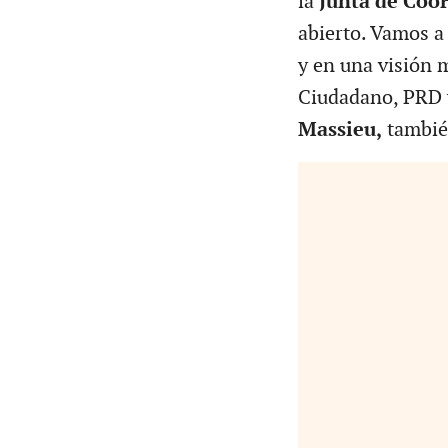
la
Junta de Coor
abierto. Vamos a
y en una visión 
Ciudadano, PRD 
Massieu,
también