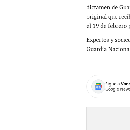
dictamen de Guar
original que rec
el 19 de febrero
Expertos y socied
Guardia Naciona
Sigue a
Van
Google News