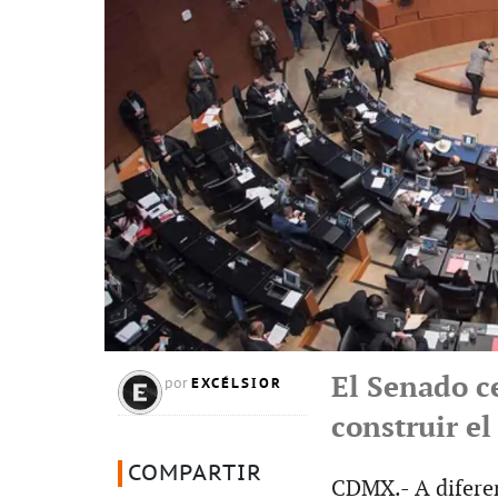
El Senado ce
EXCÉLSIOR
por
construir e
COMPARTIR
CDMX.- A difere