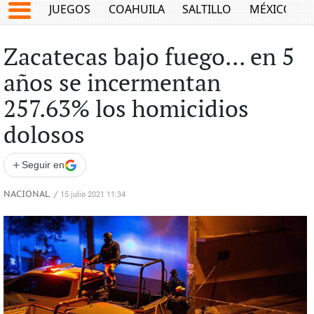
JUEGOS
COAHUILA
SALTILLO
MÉXICO
Zacatecas bajo fuego... en 5
años se incermentan
257.63% los homicidios
dolosos
+
Seguir en
NACIONAL
/
15 julio 2021 11:34