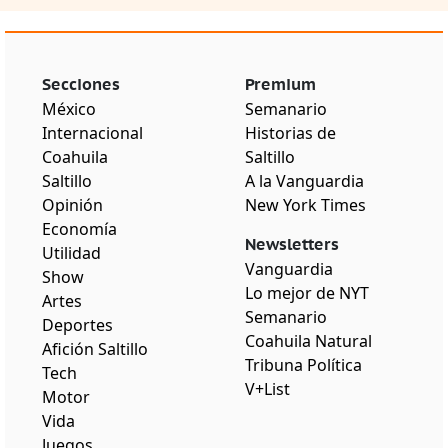
Secciones
Premium
México
Semanario
Internacional
Historias de
Coahuila
Saltillo
Saltillo
A la Vanguardia
Opinión
New York Times
Economía
Newsletters
Utilidad
Vanguardia
Show
Lo mejor de NYT
Artes
Semanario
Deportes
Coahuila Natural
Afición Saltillo
Tribuna Política
Tech
V+List
Motor
Vida
Juegos