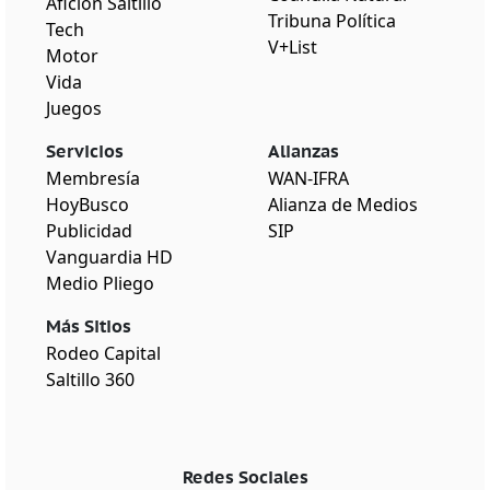
Afición Saltillo
Tribuna Política
Tech
V+List
Motor
Vida
Juegos
Servicios
Alianzas
Membresía
WAN-IFRA
HoyBusco
Alianza de Medios
Publicidad
SIP
Vanguardia HD
Medio Pliego
Más Sitios
Rodeo Capital
Saltillo 360
Redes Sociales