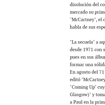
disolución del c
mercado su prime
"McCartney", el 
habla de sus esp
"La secuela" a a
desde 1971 con s
pues en sus álbu
formar una sóli
En agosto del 71
editó "McCartney
"Coming Up" cuya
Glasgow)" y toma
a Paul en la pri