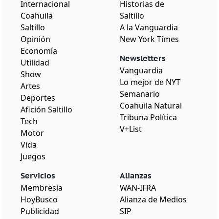
Internacional
Historias de
Coahuila
Saltillo
Saltillo
A la Vanguardia
Opinión
New York Times
Economía
Newsletters
Utilidad
Vanguardia
Show
Lo mejor de NYT
Artes
Semanario
Deportes
Coahuila Natural
Afición Saltillo
Tribuna Política
Tech
V+List
Motor
Vida
Juegos
Servicios
Alianzas
Membresía
WAN-IFRA
HoyBusco
Alianza de Medios
Publicidad
SIP