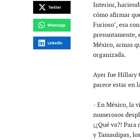
Interior, haciendo
Twitter
cómo afirmar que
Furioso", esa con
Whatsapp
presuntamente, e
Linkedin
México, armas qu
organizada.
Ayer fue Hillary 
parece estar en l
- En México, la v
numerosos despl
¡¿Qué va?! Para
y Tamaulipas, lo