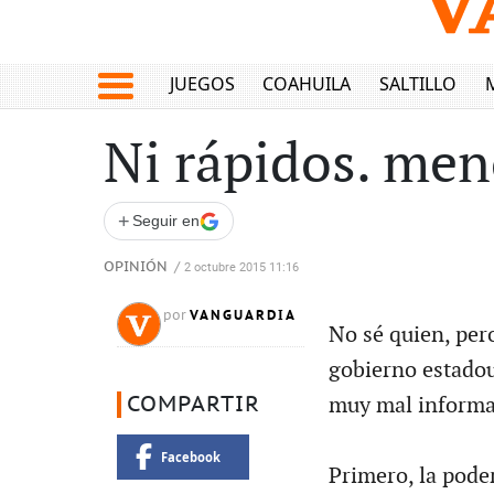
JUEGOS
COAHUILA
SALTILLO
Ni rápidos. men
+
Seguir en
OPINIÓN
/
2 octubre 2015 11:16
VANGUARDIA
por
No sé quien, per
gobierno estadou
COMPARTIR
muy mal informa
Facebook
Primero, la pode