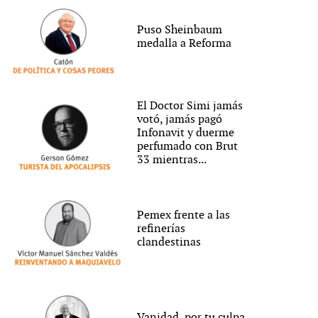
Puso Sheinbaum
medalla a Reforma
El Doctor Simi jamás
votó, jamás pagó
Infonavit y duerme
perfumado con Brut
33 mientras...
Pemex frente a las
refinerías
clandestinas
Vanidad, por tu culpa