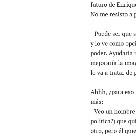
futuro de Enriqu
No me resisto a 
- Puede ser que 
y lo ve como opc
poder. Ayudaría 
mejoraría la ima
lo va a tratar de 
Ahhh, ¿para eso 
más:
- Veo un hombre 
política?) que qu
otro, pero él qui