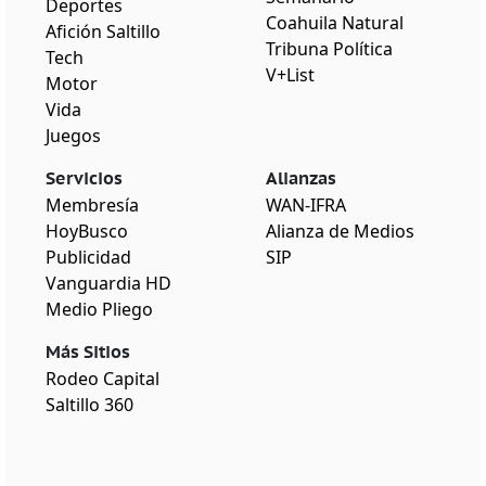
Deportes
Coahuila Natural
Afición Saltillo
Tribuna Política
Tech
V+List
Motor
Vida
Juegos
Servicios
Alianzas
Membresía
WAN-IFRA
HoyBusco
Alianza de Medios
Publicidad
SIP
Vanguardia HD
Medio Pliego
Más Sitios
Rodeo Capital
Saltillo 360