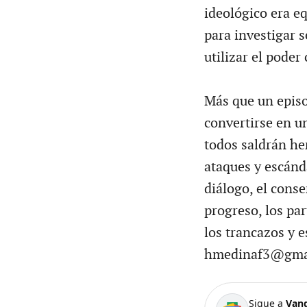
ideológico era eq
para investigar s
utilizar el poder
Más que un episod
convertirse en u
todos saldrán her
ataques y escánda
diálogo, el conse
progreso, los par
los trancazos y 
hmedinaf3@gma
Sigue a
Van