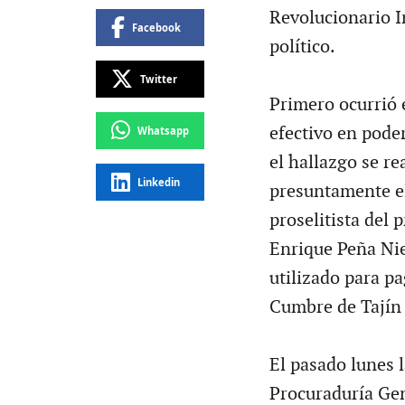
Revolucionario In
Facebook
político.
Twitter
Primero ocurrió 
efectivo en pode
Whatsapp
el hallazgo se re
Linkedin
presuntamente el
proselitista del 
Enrique Peña Niet
utilizado para pa
Cumbre de Tajín 
El pasado lunes l
Procuraduría Gen